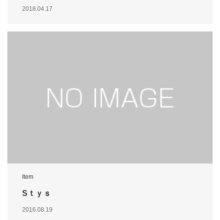
2018.04.17
Item
Sｔｙｓ
2016.08.19