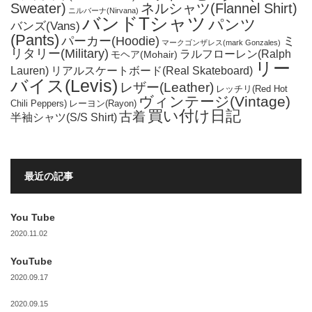
Sweater)
ネルシャツ(Flannel Shirt)
ニルバーナ(Nirvana)
バンドTシャツ
パンツ
バンズ(Vans)
(Pants)
パーカー(Hoodie)
ミ
マークゴンザレス(mark Gonzales)
リタリー(Military)
ラルフローレン(Ralph
モヘア(Mohair)
リー
Lauren)
リアルスケートボード(Real Skateboard)
バイス(Levis)
レザー(Leather)
レッチリ(Red Hot
ヴィンテージ(Vintage)
Chili Peppers)
レーヨン(Rayon)
買い付け日記
古着
半袖シャツ(S/S Shirt)
最近の記事
You Tube
2020.11.02
YouTube
2020.09.17
2020.09.15