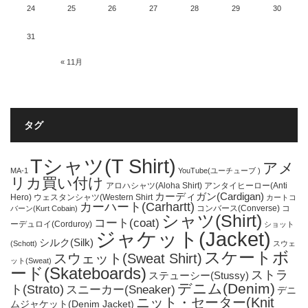
24
25
26
27
28
29
30
31
« 11月
タグ
Tシャツ(T Shirt)
アメ
MA-1
YouTube(ユーチューブ )
リカ買い付け
アロハシャツ(Aloha Shirt)
アンタイヒーロー(Anti
カーディガン(Cardigan)
Hero)
ウェスタンシャツ(Western Shirt
カートコ
カーハート(Carhartt)
コンバース(Converse)
コ
バーン(Kurt Cobain)
シャツ(Shirt)
コート(coat)
ーデュロイ(Corduroy)
ショット
ジャケット(Jacket)
シルク(Silk)
(Schott)
スウェ
スケートボ
スウェット(Sweat Shirt)
ット(Sweat)
ード(Skateboards)
ストラ
ステューシー(Stussy)
デニム(Denim)
ト(Strato)
スニーカー(Sneaker)
デニ
ニット・セーター(Knit
ムジャケット(Denim Jacket)