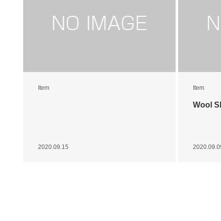
Item
Item
Wool Sh
2020.09.15
2020.09.0