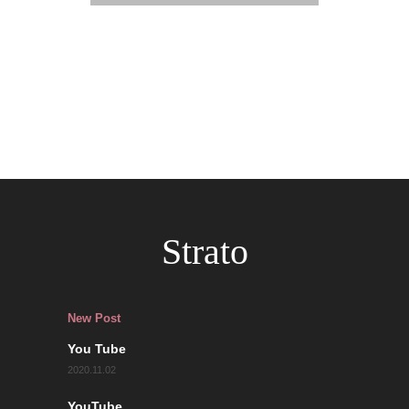
Strato
New Post
You Tube
2020.11.02
YouTube