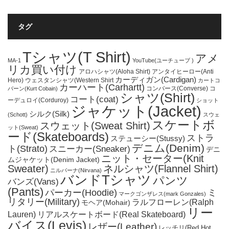
タグ
Tシャツ(T Shirt)
アメ
MA-1
YouTube(ユーチューブ )
リカ買い付け
アロハシャツ(Aloha Shirt)
アンタイヒーロー(Anti
カーディガン(Cardigan)
Hero)
ウェスタンシャツ(Western Shirt
カートコ
カーハート(Carhartt)
コンバース(Converse)
コ
バーン(Kurt Cobain)
シャツ(Shirt)
コート(coat)
ーデュロイ(Corduroy)
ショット
ジャケット(Jacket)
シルク(Silk)
(Schott)
スウェ
スケートボ
スウェット(Sweat Shirt)
ット(Sweat)
ード(Skateboards)
ストラ
ステューシー(Stussy)
デニム(Denim)
ト(Strato)
スニーカー(Sneaker)
デニ
ニット・セーター(Knit
ムジャケット(Denim Jacket)
Sweater)
ネルシャツ(Flannel Shirt)
ニルバーナ(Nirvana)
バンドTシャツ
パンツ
バンズ(Vans)
(Pants)
パーカー(Hoodie)
ミ
マークゴンザレス(mark Gonzales)
リタリー(Military)
ラルフローレン(Ralph
モヘア(Mohair)
リー
Lauren)
リアルスケートボード(Real Skateboard)
バイス(Levis)
レザー(Leather)
レッチリ(Red Hot