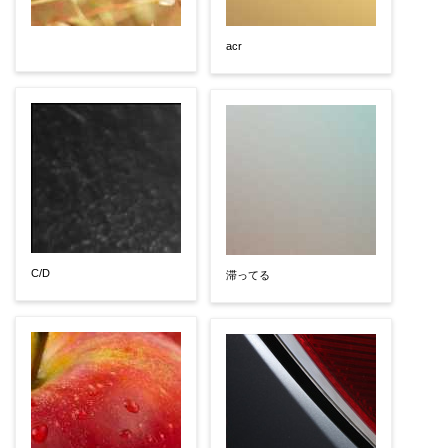
acr
C/D
滞ってる