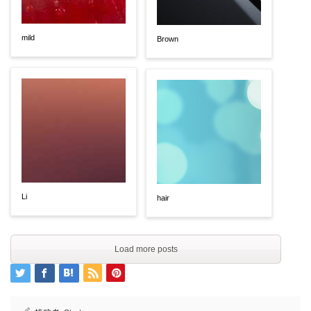
mild
Brown
Li
hair
Load more posts