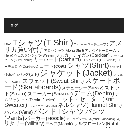
タグ
Tシャツ(T Shirt)
アメ
MA-1
YouTube(ユーチューブ )
リカ買い付け
アロハシャツ(Aloha Shirt)
アンタイヒーロー(Anti
カーディガン(Cardigan)
Hero)
ウェスタンシャツ(Western Shirt
カートコ
カーハート(Carhartt)
コンバース(Converse)
コ
バーン(Kurt Cobain)
シャツ(Shirt)
コート(coat)
ーデュロイ(Corduroy)
ショット
ジャケット(Jacket)
シルク(Silk)
(Schott)
スウェ
スケートボ
スウェット(Sweat Shirt)
ット(Sweat)
ード(Skateboards)
ストラ
ステューシー(Stussy)
デニム(Denim)
ト(Strato)
スニーカー(Sneaker)
デニ
ニット・セーター(Knit
ムジャケット(Denim Jacket)
Sweater)
ネルシャツ(Flannel Shirt)
ニルバーナ(Nirvana)
バンドTシャツ
パンツ
バンズ(Vans)
(Pants)
パーカー(Hoodie)
ミ
マークゴンザレス(mark Gonzales)
リタリー(Military)
ラルフローレン(Ralph
モヘア(Mohair)