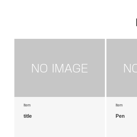
Item
Item
title
Pen