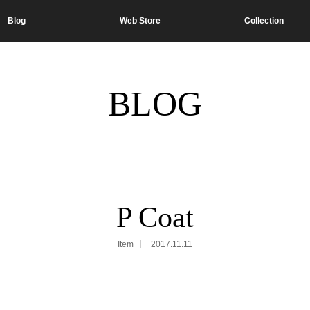
Blog
Web Store
Collection
BLOG
P Coat
Item
2017.11.11