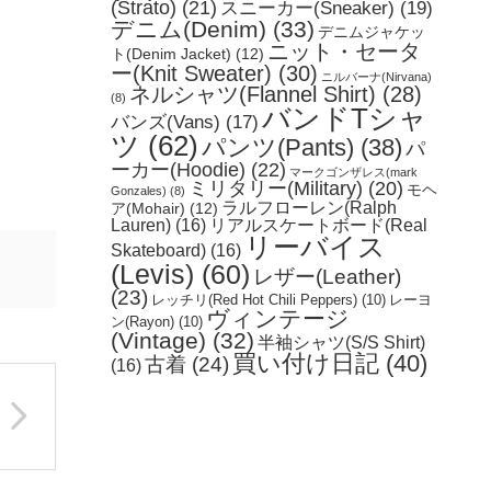
(Strato)
(21)
スニーカー(Sneaker)
(19)
デニム(Denim)
(33)
デニムジャケッ
ニット・セータ
ト(Denim Jacket)
(12)
ー(Knit Sweater)
(30)
ニルバーナ(Nirvana)
ネルシャツ(Flannel Shirt)
(28)
(8)
バンドTシャ
バンズ(Vans)
(17)
ツ
(62)
パンツ(Pants)
(38)
パ
ーカー(Hoodie)
(22)
マークゴンザレス(mark
ミリタリー(Military)
(20)
モヘ
Gonzales)
(8)
ラルフローレン(Ralph
ア(Mohair)
(12)
Lauren)
(16)
リアルスケートボード(Real
リーバイス
Skateboard)
(16)
(Levis)
(60)
レザー(Leather)
(23)
レッチリ(Red Hot Chili Peppers)
(10)
レーヨ
ヴィンテージ
ン(Rayon)
(10)
(Vintage)
(32)
半袖シャツ(S/S Shirt)
買い付け日記
(40)
古着
(24)
(16)