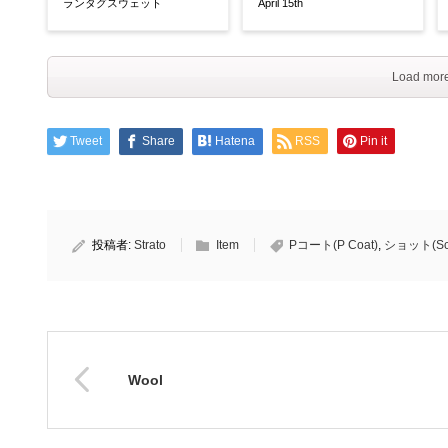
ランタグスウェット
April 15th
Load more
Tweet
Share
Hatena
RSS
Pin it
投稿者:
Strato
Item
Pコート(P Coat)
,
ショット(Sch
Wool