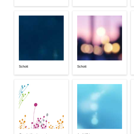
Schott
Schott