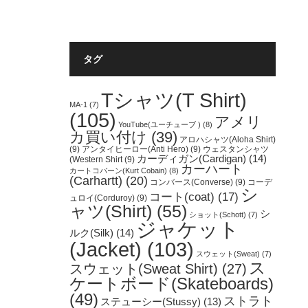
タグ
Tシャツ(T Shirt)
MA-1
(7)
(105)
アメリ
YouTube(ユーチューブ )
(8)
カ買い付け
(39)
アロハシャツ(Aloha Shirt)
(9)
アンタイヒーロー(Anti Hero)
(9)
ウェスタンシャツ
カーディガン(Cardigan)
(14)
(Western Shirt
(9)
カーハート
カートコバーン(Kurt Cobain)
(8)
(Carhartt)
(20)
コンバース(Converse)
(9)
コーデ
シ
コート(coat)
(17)
ュロイ(Corduroy)
(9)
ャツ(Shirt)
(55)
シ
ショット(Schott)
(7)
ジャケット
ルク(Silk)
(14)
(Jacket)
(103)
スウェット(Sweat)
(7)
ス
スウェット(Sweat Shirt)
(27)
ケートボード(Skateboards)
(49)
ストラト
ステューシー(Stussy)
(13)