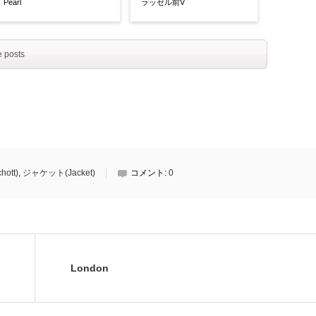
Pearl
ラッセル前V
 posts
ott)
,
ジャケット(Jacket)
コメント:
0
London