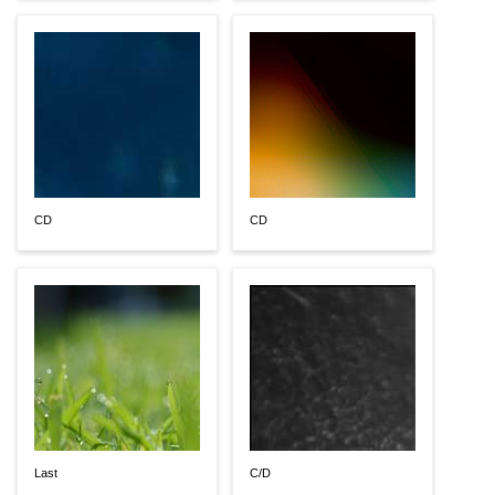
CD
CD
Last
C/D