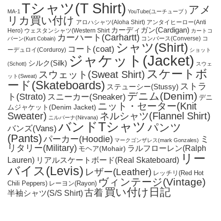
Tシャツ(T Shirt)
アメ
MA-1
YouTube(ユーチューブ )
リカ買い付け
アロハシャツ(Aloha Shirt)
アンタイヒーロー(Anti
カーディガン(Cardigan)
Hero)
ウェスタンシャツ(Western Shirt
カートコ
カーハート(Carhartt)
コンバース(Converse)
コ
バーン(Kurt Cobain)
シャツ(Shirt)
コート(coat)
ーデュロイ(Corduroy)
ショット
ジャケット(Jacket)
シルク(Silk)
(Schott)
スウェ
スケートボ
スウェット(Sweat Shirt)
ット(Sweat)
ード(Skateboards)
ストラ
ステューシー(Stussy)
デニム(Denim)
ト(Strato)
スニーカー(Sneaker)
デニ
ニット・セーター(Knit
ムジャケット(Denim Jacket)
Sweater)
ネルシャツ(Flannel Shirt)
ニルバーナ(Nirvana)
バンドTシャツ
パンツ
バンズ(Vans)
(Pants)
パーカー(Hoodie)
ミ
マークゴンザレス(mark Gonzales)
リタリー(Military)
ラルフローレン(Ralph
モヘア(Mohair)
リー
Lauren)
リアルスケートボード(Real Skateboard)
バイス(Levis)
レザー(Leather)
レッチリ(Red Hot
ヴィンテージ(Vintage)
Chili Peppers)
レーヨン(Rayon)
買い付け日記
古着
半袖シャツ(S/S Shirt)