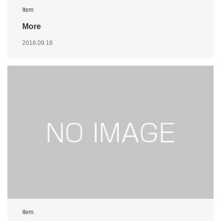
Item
More
2018.09.16
Item