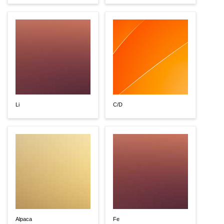
Li
C/D
Alpaca
Fe