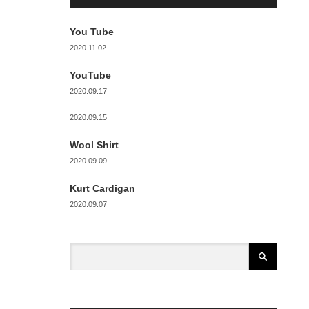
You Tube
2020.11.02
YouTube
2020.09.17
2020.09.15
Wool Shirt
2020.09.09
Kurt Cardigan
2020.09.07