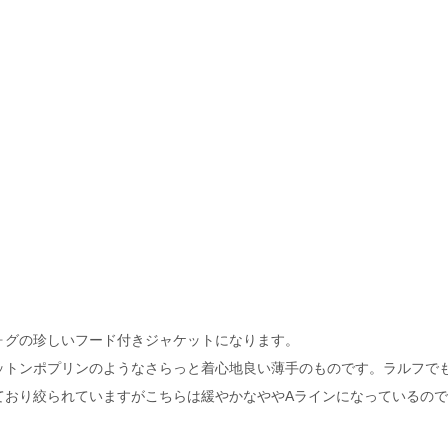
ォグの珍しいフード付きジャケットになります。
ットンポプリンのようなさらっと着心地良い薄手のものです。ラルフで
ており絞られていますがこちらは緩やかなややAラインになっているの