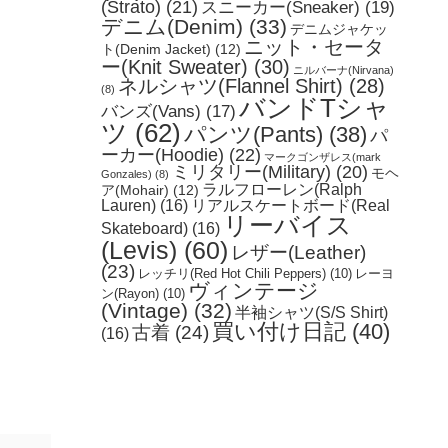
(Strato)
(21)
スニーカー(Sneaker)
(19)
デニム(Denim)
(33)
デニムジャケッ
ニット・セータ
ト(Denim Jacket)
(12)
ー(Knit Sweater)
(30)
ニルバーナ(Nirvana)
ネルシャツ(Flannel Shirt)
(28)
(8)
バンドTシャ
バンズ(Vans)
(17)
ツ
(62)
パンツ(Pants)
(38)
パ
ーカー(Hoodie)
(22)
マークゴンザレス(mark
ミリタリー(Military)
(20)
モヘ
Gonzales)
(8)
ラルフローレン(Ralph
ア(Mohair)
(12)
Lauren)
(16)
リアルスケートボード(Real
リーバイス
Skateboard)
(16)
(Levis)
(60)
レザー(Leather)
(23)
レッチリ(Red Hot Chili Peppers)
(10)
レーヨ
ヴィンテージ
ン(Rayon)
(10)
(Vintage)
(32)
半袖シャツ(S/S Shirt)
買い付け日記
(40)
古着
(24)
(16)