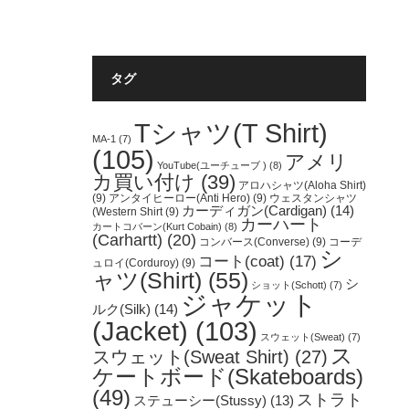
タグ
Tシャツ(T Shirt)
MA-1
(7)
(105)
アメリ
YouTube(ユーチューブ )
(8)
カ買い付け
(39)
アロハシャツ(Aloha Shirt)
(9)
アンタイヒーロー(Anti Hero)
(9)
ウェスタンシャツ
カーディガン(Cardigan)
(14)
(Western Shirt
(9)
カーハート
カートコバーン(Kurt Cobain)
(8)
(Carhartt)
(20)
コンバース(Converse)
(9)
コーデ
シ
コート(coat)
(17)
ュロイ(Corduroy)
(9)
ャツ(Shirt)
(55)
シ
ショット(Schott)
(7)
ジャケット
ルク(Silk)
(14)
(Jacket)
(103)
スウェット(Sweat)
(7)
ス
スウェット(Sweat Shirt)
(27)
ケートボード(Skateboards)
(49)
ストラト
ステューシー(Stussy)
(13)