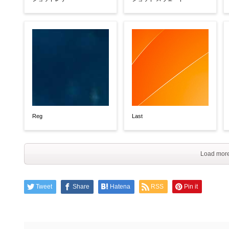
Reg
Last
Load more
Tweet
Share
Hatena
RSS
Pin it