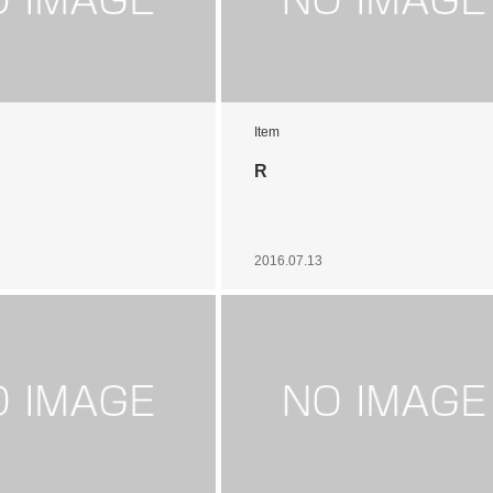
Item
R
2016.07.13