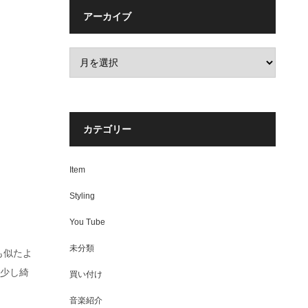
アーカイブ
カテゴリー
Item
Styling
You Tube
未分類
も似たよ
で少し綺
買い付け
音楽紹介