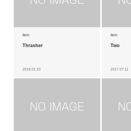
Item
Item
Thrasher
Two
2016.01.10
2017.07.11