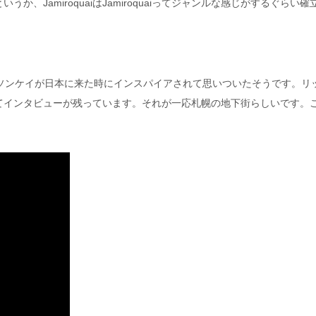
JamiroquaiはJamiroquaiってジャンルな感じがするぐらい確
もとジェイソンケイが日本に来た時にインスパイアされて思いついたそうです。
てインタビューが残っています。それが一応札幌の地下街らしいです。