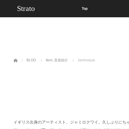
Strato
Top
ホーム
BLOG
Item
,
音楽紹介
Jamiroquai
イギリス出身のアーティスト、ジャミロクワイ。久しぶりにち