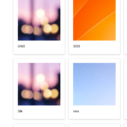
GW2
3333
Silk
rara