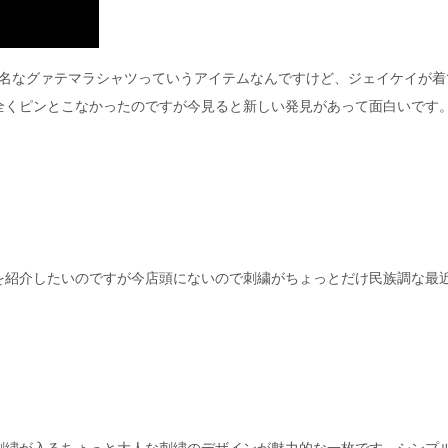
有名なグァテマラシャツっていうアイテムなんですけど、ジェイケイが着
全くピンとこなかったのですが今見ると新しい発見があって面白いです
を紹介したいのですが今店頭にないので刺繍がちょっとだけ民族調な最