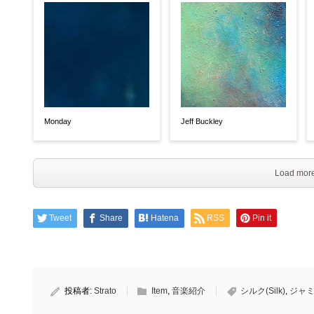
Monday
Jeff Buckley
Load more
Tweet
Share
Hatena
RSS
Pin it
投稿者:
Strato
Item
,
音楽紹介
シルク(Silk)
,
ジャミロ