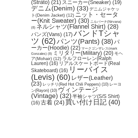
(Strato)
(21)
スニーカー(Sneaker)
(19)
デニム(Denim)
(33)
デニムジャケッ
ニット・セータ
ト(Denim Jacket)
(12)
ー(Knit Sweater)
(30)
ニルバーナ(Nirvana)
ネルシャツ(Flannel Shirt)
(28)
(8)
バンドTシャ
バンズ(Vans)
(17)
ツ
(62)
パンツ(Pants)
(38)
パ
ーカー(Hoodie)
(22)
マークゴンザレス(mark
ミリタリー(Military)
(20)
モヘ
Gonzales)
(8)
ラルフローレン(Ralph
ア(Mohair)
(12)
Lauren)
(16)
リアルスケートボード(Real
リーバイス
Skateboard)
(16)
(Levis)
(60)
レザー(Leather)
(23)
レッチリ(Red Hot Chili Peppers)
(10)
レーヨ
ヴィンテージ
ン(Rayon)
(10)
(Vintage)
(32)
半袖シャツ(S/S Shirt)
買い付け日記
(40)
古着
(24)
(16)