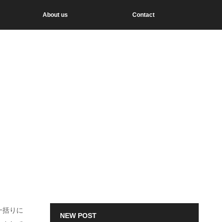
About us
Contact
一括りに
NEW POST