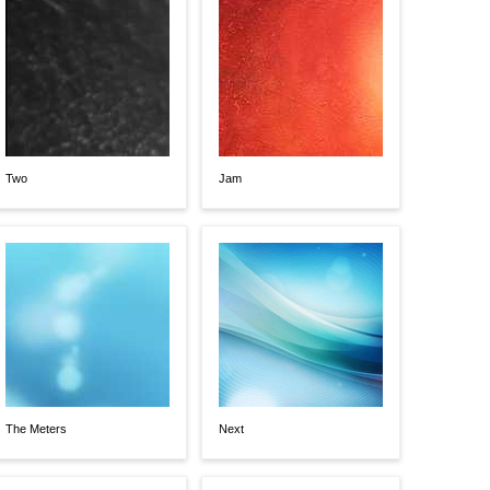
Two
Jam
The Meters
Next