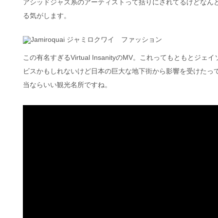
アシッドジャズ系のアーティストって括りにされてるけどなんというか、
る気がします。
この有名すぎるVirtual InsanityのMV。これってもと
ビスかもしれないけど日本の巨大な地下街から影響を受けたっ
当ならいい観光名所ですね。