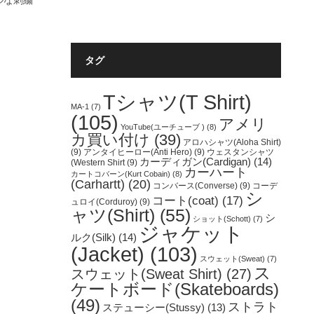
ルな刺繍
タグ
Tシャツ(T Shirt)
MA-1
(7)
(105)
アメリ
YouTube(ユーチューブ )
(8)
カ買い付け
(39)
アロハシャツ(Aloha Shirt)
(9)
アンタイヒーロー(Anti Hero)
(9)
ウェスタンシャツ
カーディガン(Cardigan)
(14)
(Western Shirt
(9)
カーハート
カートコバーン(Kurt Cobain)
(8)
(Carhartt)
(20)
コンバース(Converse)
(9)
コーデ
シ
コート(coat)
(17)
ュロイ(Corduroy)
(9)
ャツ(Shirt)
(55)
シ
ショット(Schott)
(7)
ジャケット
ルク(Silk)
(14)
(Jacket)
(103)
スウェット(Sweat)
(7)
ス
スウェット(Sweat Shirt)
(27)
ケートボード(Skateboards)
(49)
ストラト
ステューシー(Stussy)
(13)