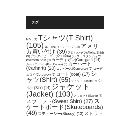
タグ
Tシャツ(T Shirt)
MA-1
(7)
(105)
アメリ
YouTube(ユーチューブ )
(8)
カ買い付け
(39)
アロハシャツ(Aloha Shirt)
(9)
アンタイヒーロー(Anti Hero)
(9)
ウェスタンシャツ
カーディガン(Cardigan)
(14)
(Western Shirt
(9)
カーハート
カートコバーン(Kurt Cobain)
(8)
(Carhartt)
(20)
コンバース(Converse)
(9)
コーデ
シ
コート(coat)
(17)
ュロイ(Corduroy)
(9)
ャツ(Shirt)
(55)
シ
ショット(Schott)
(7)
ジャケット
ルク(Silk)
(14)
(Jacket)
(103)
スウェット(Sweat)
(7)
ス
スウェット(Sweat Shirt)
(27)
ケートボード(Skateboards)
(49)
ストラト
ステューシー(Stussy)
(13)