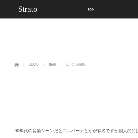
Strato
Top
ホーム
BLOG
Item
Elliot Smith
90年代の音楽シーンだとニルバーナとかが有名ですが個人的に