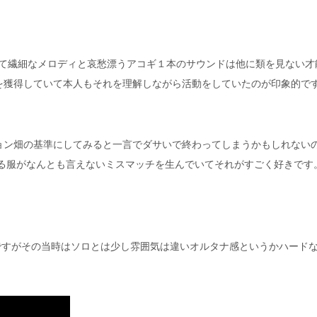
反して繊細なメロディと哀愁漂うアコギ１本のサウンドは他に類を見ない才
を獲得していて本人もそれを理解しながら活動をしていたのが印象的で
ョン畑の基準にしてみると一言でダサいで終わってしまうかもしれない
いる服がなんとも言えないミスマッチを生んでいてそれがすごく好きです
いるのですがその当時はソロとは少し雰囲気は違いオルタナ感というかハード