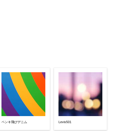
ペンキ飛びデニム
Levis501