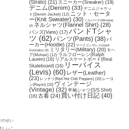
(Strato)
(21)
スニーカー(Sneaker)
(19)
デニム(Denim)
(33)
デニムジャケッ
ニット・セータ
ト(Denim Jacket)
(12)
ー(Knit Sweater)
(30)
ニルバーナ(Nirvana)
ネルシャツ(Flannel Shirt)
(28)
(8)
バンドTシャ
バンズ(Vans)
(17)
ツ
(62)
パンツ(Pants)
(38)
パ
ーカー(Hoodie)
(22)
マークゴンザレス(mark
ミリタリー(Military)
(20)
モヘ
Gonzales)
(8)
ラルフローレン(Ralph
ア(Mohair)
(12)
Lauren)
(16)
リアルスケートボード(Real
リーバイス
Skateboard)
(16)
(Levis)
(60)
レザー(Leather)
(23)
レッチリ(Red Hot Chili Peppers)
(10)
レーヨ
ヴィンテージ
ン(Rayon)
(10)
(Vintage)
(32)
半袖シャツ(S/S Shirt)
買い付け日記
(40)
古着
(24)
(16)
そのせい
悲しいこ