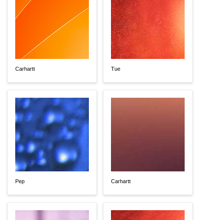
Carhartt
Tue
Pep
Carhartt