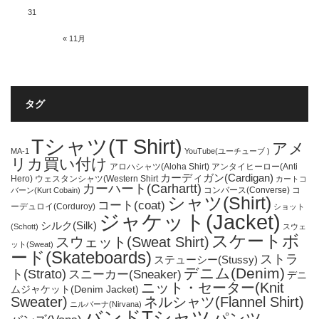
31
« 11月
タグ
Tシャツ(T Shirt)
アメ
MA-1
YouTube(ユーチューブ )
リカ買い付け
アロハシャツ(Aloha Shirt)
アンタイヒーロー(Anti
カーディガン(Cardigan)
Hero)
ウェスタンシャツ(Western Shirt
カートコ
カーハート(Carhartt)
コンバース(Converse)
コ
バーン(Kurt Cobain)
シャツ(Shirt)
コート(coat)
ーデュロイ(Corduroy)
ショット
ジャケット(Jacket)
シルク(Silk)
(Schott)
スウェ
スケートボ
スウェット(Sweat Shirt)
ット(Sweat)
ード(Skateboards)
ストラ
ステューシー(Stussy)
デニム(Denim)
ト(Strato)
スニーカー(Sneaker)
デニ
ニット・セーター(Knit
ムジャケット(Denim Jacket)
Sweater)
ネルシャツ(Flannel Shirt)
ニルバーナ(Nirvana)
バンドTシャツ
パンツ