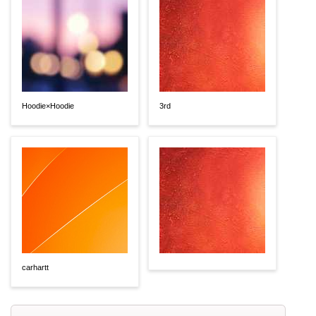
Hoodie×Hoodie
3rd
carhartt