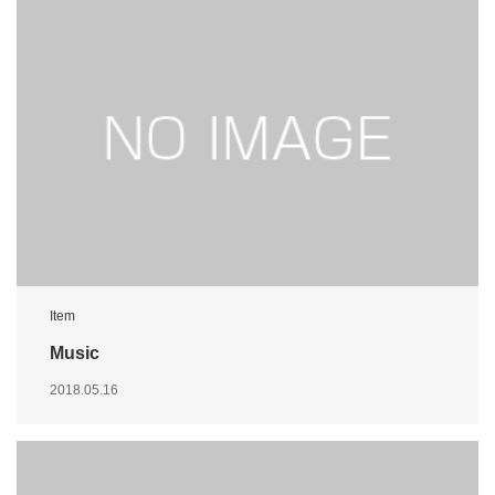
Item
Music
2018.05.16