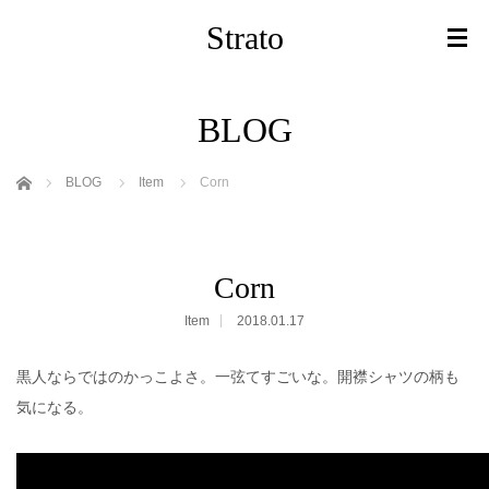
Strato
BLOG
ホーム
BLOG
Item
Corn
Corn
Item
2018.01.17
黒人ならではのかっこよさ。一弦てすごいな。開襟シャツの柄も
気になる。