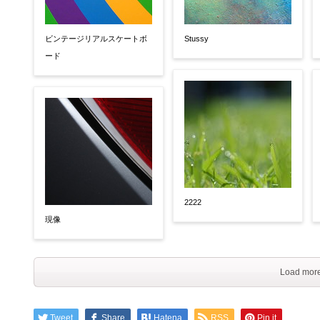
ビンテージリアルスケートボ
Stussy
ード
2222
現像
Load more
Tweet
Share
Hatena
RSS
Pin it