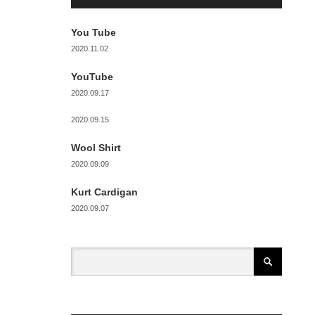
You Tube
2020.11.02
YouTube
2020.09.17
2020.09.15
Wool Shirt
2020.09.09
Kurt Cardigan
2020.09.07