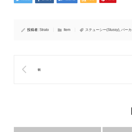
投稿者:
Strato
Item
ステューシー(Stussy)
,
パーカー
tt