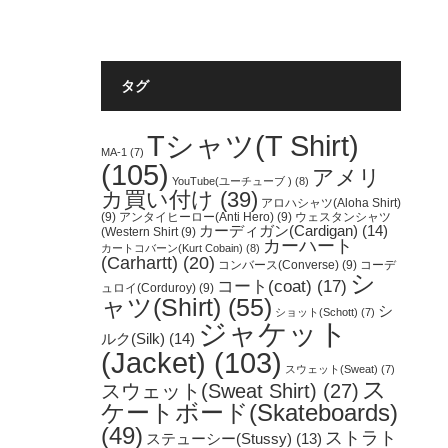
タグ
Tシャツ(T Shirt)
MA-1
(7)
(105)
アメリ
YouTube(ユーチューブ )
(8)
カ買い付け
(39)
アロハシャツ(Aloha Shirt)
(9)
アンタイヒーロー(Anti Hero)
(9)
ウェスタンシャツ
カーディガン(Cardigan)
(14)
(Western Shirt
(9)
カーハート
カートコバーン(Kurt Cobain)
(8)
(Carhartt)
(20)
コンバース(Converse)
(9)
コーデ
シ
コート(coat)
(17)
ュロイ(Corduroy)
(9)
ャツ(Shirt)
(55)
シ
ショット(Schott)
(7)
ジャケット
ルク(Silk)
(14)
(Jacket)
(103)
スウェット(Sweat)
(7)
ス
スウェット(Sweat Shirt)
(27)
ケートボード(Skateboards)
(49)
ストラト
ステューシー(Stussy)
(13)