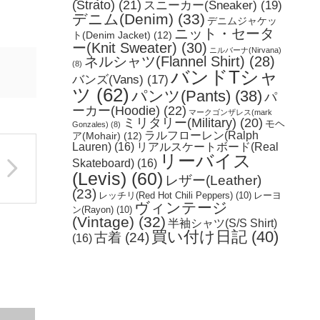
(Strato)
(21)
スニーカー(Sneaker)
(19)
デニム(Denim)
(33)
デニムジャケッ
ニット・セータ
ト(Denim Jacket)
(12)
ー(Knit Sweater)
(30)
ニルバーナ(Nirvana)
ネルシャツ(Flannel Shirt)
(28)
(8)
バンドTシャ
バンズ(Vans)
(17)
ツ
(62)
パンツ(Pants)
(38)
パ
ーカー(Hoodie)
(22)
マークゴンザレス(mark
ミリタリー(Military)
(20)
モヘ
Gonzales)
(8)
ラルフローレン(Ralph
ア(Mohair)
(12)
Lauren)
(16)
リアルスケートボード(Real
リーバイス
Skateboard)
(16)
(Levis)
(60)
レザー(Leather)
(23)
レッチリ(Red Hot Chili Peppers)
(10)
レーヨ
ヴィンテージ
ン(Rayon)
(10)
(Vintage)
(32)
半袖シャツ(S/S Shirt)
買い付け日記
(40)
古着
(24)
(16)