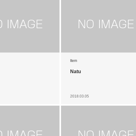
Item
Natu
2018.03.05