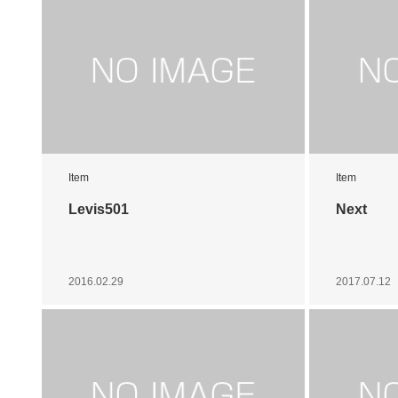
Item
Item
Levis501
Next
2016.02.29
2017.07.12