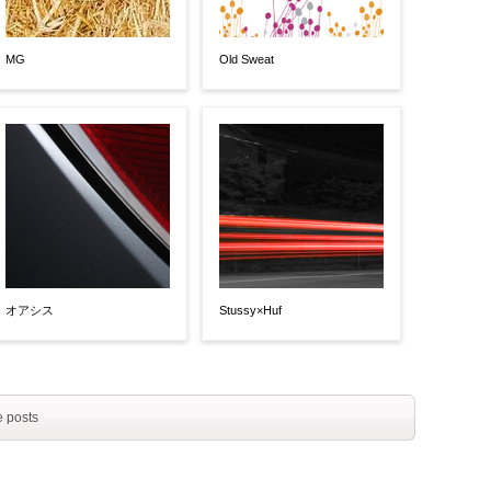
MG
Old Sweat
オアシス
Stussy×Huf
 posts