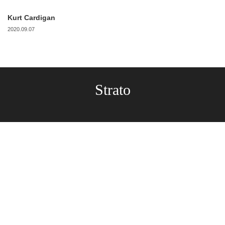
Kurt Cardigan
2020.09.07
Strato
Strato
東京都渋谷区神宮前3-20-5INOUE BLDG 1F
Copyright © 2026
Strato
All rights reserved.