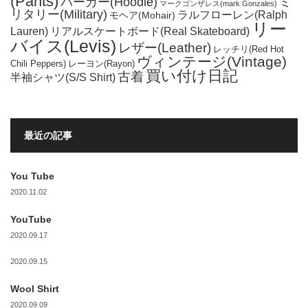
(Pants)
パーカー(Hoodie)
ミ
マークゴンザレス(mark Gonzales)
リタリー(Military)
ラルフローレン(Ralph
モヘア(Mohair)
リー
Lauren)
リアルスケートボード(Real Skateboard)
バイス(Levis)
レザー(Leather)
レッチリ(Red Hot
ヴィンテージ(Vintage)
Chili Peppers)
レーヨン(Rayon)
買い付け日記
古着
半袖シャツ(S/S Shirt)
最近の記事
You Tube
2020.11.02
YouTube
2020.09.17
2020.09.15
Wool Shirt
2020.09.09