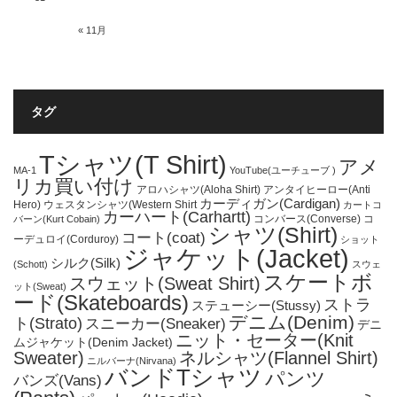
« 11月
タグ
Tシャツ(T Shirt)
アメ
MA-1
YouTube(ユーチューブ )
リカ買い付け
アロハシャツ(Aloha Shirt)
アンタイヒーロー(Anti
カーディガン(Cardigan)
Hero)
ウェスタンシャツ(Western Shirt
カートコ
カーハート(Carhartt)
コンバース(Converse)
コ
バーン(Kurt Cobain)
シャツ(Shirt)
コート(coat)
ーデュロイ(Corduroy)
ショット
ジャケット(Jacket)
シルク(Silk)
(Schott)
スウェ
スケートボ
スウェット(Sweat Shirt)
ット(Sweat)
ード(Skateboards)
ストラ
ステューシー(Stussy)
デニム(Denim)
ト(Strato)
スニーカー(Sneaker)
デニ
ニット・セーター(Knit
ムジャケット(Denim Jacket)
Sweater)
ネルシャツ(Flannel Shirt)
ニルバーナ(Nirvana)
バンドTシャツ
パンツ
バンズ(Vans)