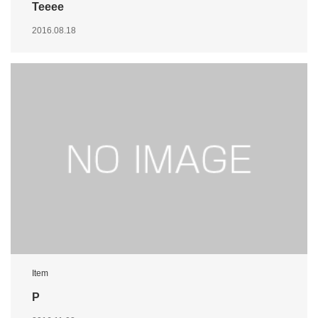
Teeee
2016.08.18
Item
P