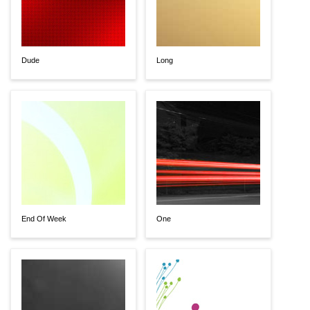
Dude
Long
End Of Week
One