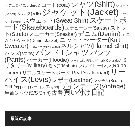
シャツ(Shirt)
コート(coat)
ーデュロイ(Corduroy)
ショット
ジャケット(Jacket)
シルク(Silk)
(Schott)
スウェ
スケートボ
スウェット(Sweat Shirt)
ット(Sweat)
ード(Skateboards)
ストラ
ステューシー(Stussy)
デニム(Denim)
ト(Strato)
スニーカー(Sneaker)
デニ
ニット・セーター(Knit
ムジャケット(Denim Jacket)
Sweater)
ネルシャツ(Flannel Shirt)
ニルバーナ(Nirvana)
バンドTシャツ
パンツ
バンズ(Vans)
(Pants)
パーカー(Hoodie)
ミ
マークゴンザレス(mark Gonzales)
リタリー(Military)
ラルフローレン(Ralph
モヘア(Mohair)
リー
Lauren)
リアルスケートボード(Real Skateboard)
バイス(Levis)
レザー(Leather)
レッチリ(Red Hot
ヴィンテージ(Vintage)
Chili Peppers)
レーヨン(Rayon)
買い付け日記
古着
半袖シャツ(S/S Shirt)
最近の記事