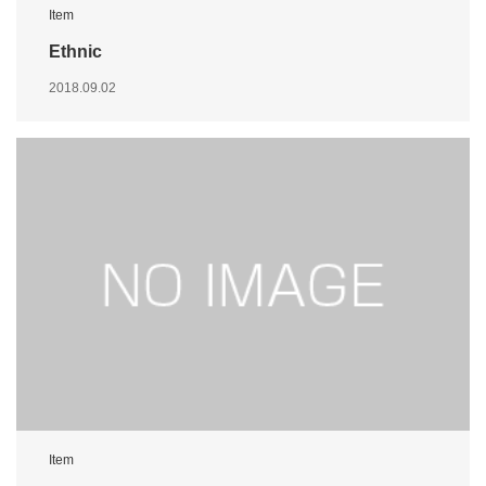
Item
Ethnic
2018.09.02
Item