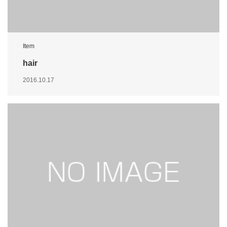
Item
hair
2016.10.17