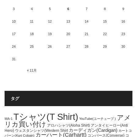
3
4
5
6
7
8
9
10
11
12
13
14
15
16
17
18
19
20
21
22
23
24
25
26
27
28
29
30
31
« 11月
タグ
Tシャツ(T Shirt)
アメ
MA-1
YouTube(ユーチューブ )
リカ買い付け
アロハシャツ(Aloha Shirt)
アンタイヒーロー(Anti
カーディガン(Cardigan)
Hero)
ウェスタンシャツ(Western Shirt
カートコ
カーハート(Carhartt)
コンバース(Converse)
コ
バーン(Kurt Cobain)