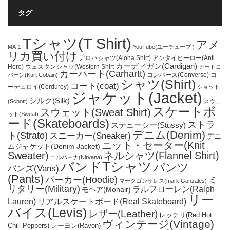
タグ
Tシャツ(T Shirt)
アメ
MA-1
YouTube(ユーチューブ )
リカ買い付け
アロハシャツ(Aloha Shirt)
アンタイヒーロー(Anti
カーディガン(Cardigan)
Hero)
ウェスタンシャツ(Western Shirt
カートコ
カーハート(Carhartt)
コンバース(Converse)
コ
バーン(Kurt Cobain)
シャツ(Shirt)
コート(coat)
ーデュロイ(Corduroy)
ショット
ジャケット(Jacket)
シルク(Silk)
(Schott)
スウェ
スケートボ
スウェット(Sweat Shirt)
ット(Sweat)
ード(Skateboards)
ストラ
ステューシー(Stussy)
デニム(Denim)
ト(Strato)
スニーカー(Sneaker)
デニ
ニット・セーター(Knit
ムジャケット(Denim Jacket)
Sweater)
ネルシャツ(Flannel Shirt)
ニルバーナ(Nirvana)
バンドTシャツ
パンツ
バンズ(Vans)
(Pants)
パーカー(Hoodie)
ミ
マークゴンザレス(mark Gonzales)
リタリー(Military)
ラルフローレン(Ralph
モヘア(Mohair)
リー
Lauren)
リアルスケートボード(Real Skateboard)
バイス(Levis)
レザー(Leather)
レッチリ(Red Hot
ヴィンテージ(Vintage)
Chili Peppers)
レーヨン(Rayon)