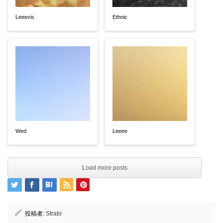
Leeevis
Ethnic
Wed
Leeee
Load more posts
投稿者:
Strato