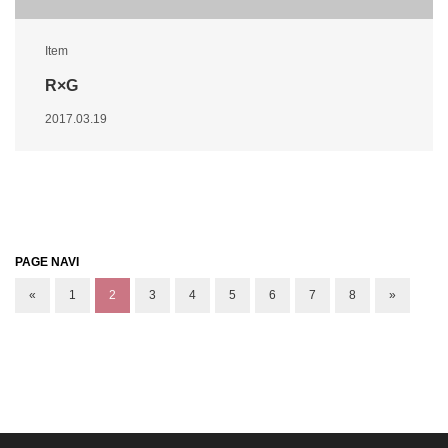
Item
R×G
2017.03.19
PAGE NAVI
«
1
2
3
4
5
6
7
8
»