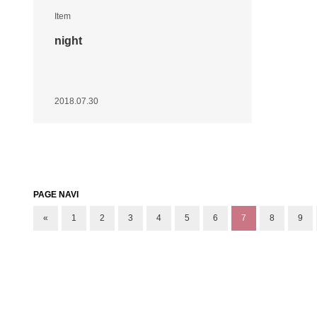
Item
night
2018.07.30
PAGE NAVI
«
1
2
3
4
5
6
7
8
9