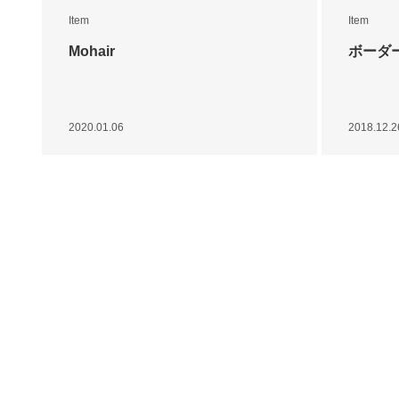
Item
Item
Mohair
ボーダ
2020.01.06
2018.12.2