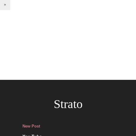
»
Strato
New Post