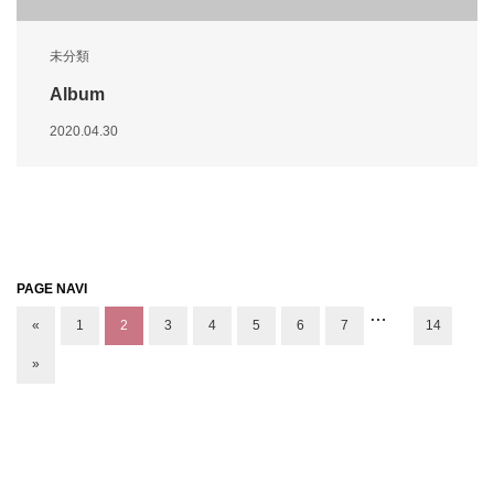
未分類
Album
2020.04.30
PAGE NAVI
…
«
1
2
3
4
5
6
7
14
»