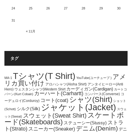
24
25
26
27
28
29
30
31
« 11月
タグ
Tシャツ(T Shirt)
アメ
MA-1
YouTube(ユーチューブ )
リカ買い付け
アロハシャツ(Aloha Shirt)
アンタイヒーロー(Anti
カーディガン(Cardigan)
Hero)
ウェスタンシャツ(Western Shirt
カートコ
カーハート(Carhartt)
コンバース(Converse)
コ
バーン(Kurt Cobain)
シャツ(Shirt)
コート(coat)
ーデュロイ(Corduroy)
ショット
ジャケット(Jacket)
シルク(Silk)
(Schott)
スウェ
スケートボ
スウェット(Sweat Shirt)
ット(Sweat)
ード(Skateboards)
ストラ
ステューシー(Stussy)
デニム(Denim)
ト(Strato)
スニーカー(Sneaker)
デニ