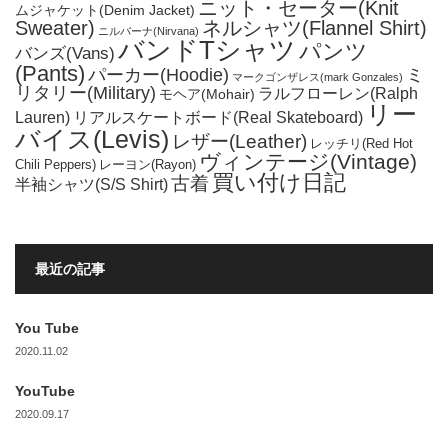
ニット・セーター(Knit
ムジャケット(Denim Jacket)
Sweater)
ネルシャツ(Flannel Shirt)
ニルバーナ(Nirvana)
バンドTシャツ
パンツ
バンズ(Vans)
(Pants)
パーカー(Hoodie)
ミ
マークゴンザレス(mark Gonzales)
リタリー(Military)
ラルフローレン(Ralph
モヘア(Mohair)
リー
Lauren)
リアルスケートボード(Real Skateboard)
バイス(Levis)
レザー(Leather)
レッチリ(Red Hot
ヴィンテージ(Vintage)
Chili Peppers)
レーヨン(Rayon)
買い付け日記
古着
半袖シャツ(S/S Shirt)
最近の記事
You Tube
2020.11.02
YouTube
2020.09.17